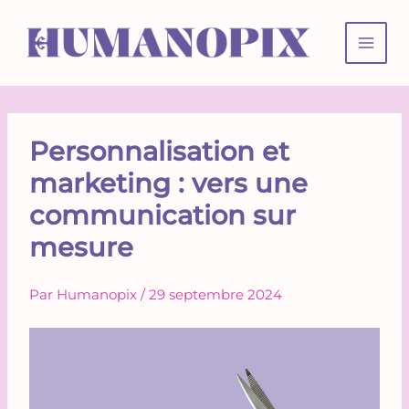
Aller
au
contenu
Personnalisation et
marketing : vers une
communication sur
mesure
Par
Humanopix
/
29 septembre 2024