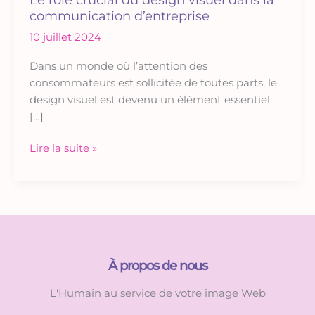
communication d’entreprise
10 juillet 2024
Dans un monde où l’attention des
consommateurs est sollicitée de toutes parts, le
design visuel est devenu un élément essentiel
[…]
Le
Lire la suite »
rôle
crucial
du
design
visuel
dans
À propos de nous
la
communication
L'Humain au service de votre image Web
d’entreprise